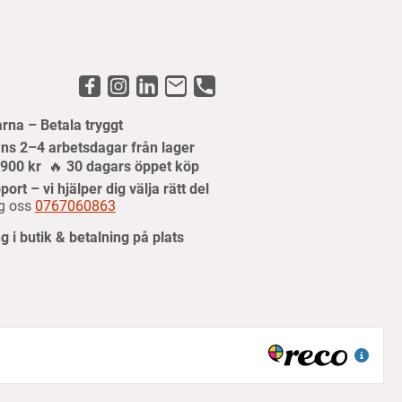
arna – Betala tryggt
ns 2–4 arbetsdagar från lager
r 900 kr
🔥
30 dagars öppet köp
port – vi hjälper dig välja rätt del
g oss
0767060863
 i butik & betalning på plats