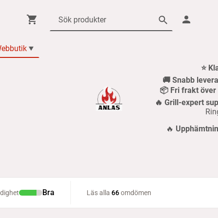
ebbutik
⭐ Kl
🚚 Snabb levera
📦 Fri frakt öve
🔥 Grill-expert sup
Rin
🔥
Upphämtning