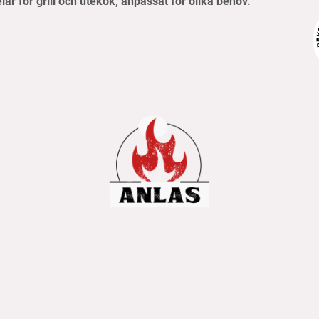
elar för grill och utekök, anpassat för olika behov.
pvillkor
Frakt- & betalningsinformation
Retur & reklamati