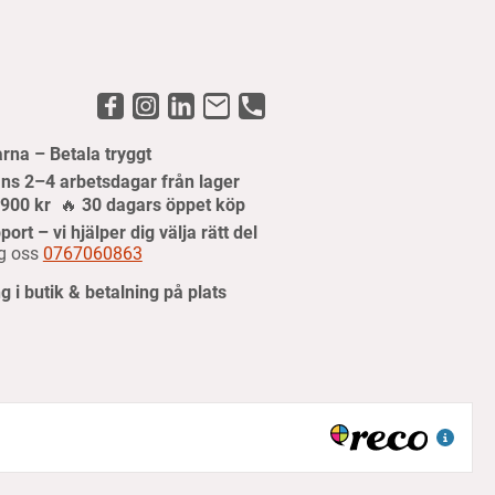
arna – Betala tryggt
ns 2–4 arbetsdagar från lager
r 900 kr
🔥
30 dagars öppet köp
port – vi hjälper dig välja rätt del
g oss
0767060863
 i butik & betalning på plats