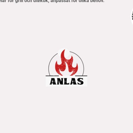
elar för grill och utekök, anpassat för olika behov.
pvillkor
Frakt- & betalningsinformation
Retur & reklamati