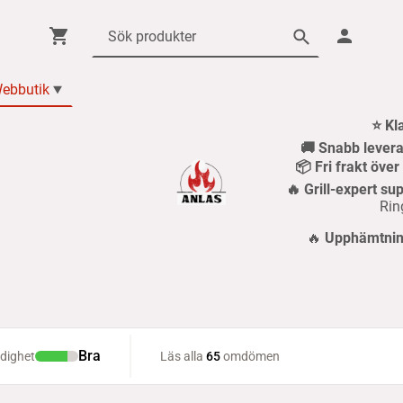
ebbutik
⭐ Kl
🚚 Snabb levera
📦 Fri frakt öve
🔥 Grill-expert sup
Rin
🔥
Upphämtning