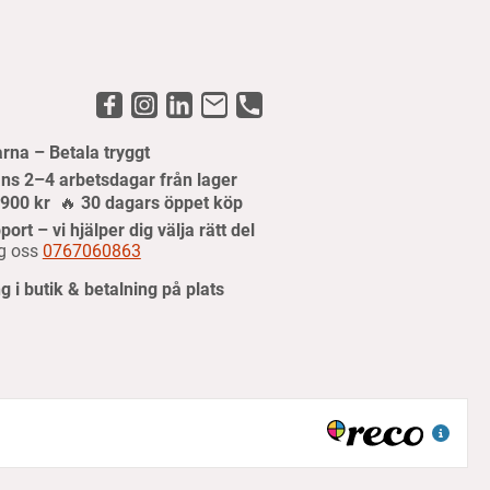
arna – Betala tryggt
ns 2–4 arbetsdagar från lager
r 900 kr
🔥
30 dagars öppet köp
port – vi hjälper dig välja rätt del
g oss
0767060863
 i butik & betalning på plats