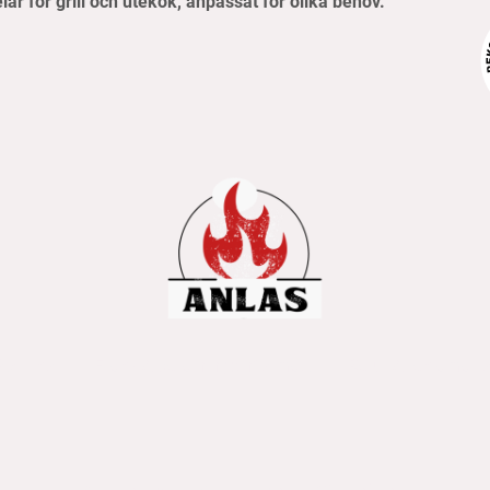
elar för grill och utekök, anpassat för olika behov.
pvillkor
Frakt- & betalningsinformation
Retur & reklamati