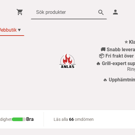
ebbutik
⭐ Kl
🚚 Snabb levera
📦 Fri frakt öve
🔥 Grill-expert sup
Rin
🔥
Upphämtning