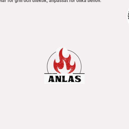
elar för grill och utekök, anpassat för olika behov.
pvillkor
Frakt- & betalningsinformation
Retur & reklamati