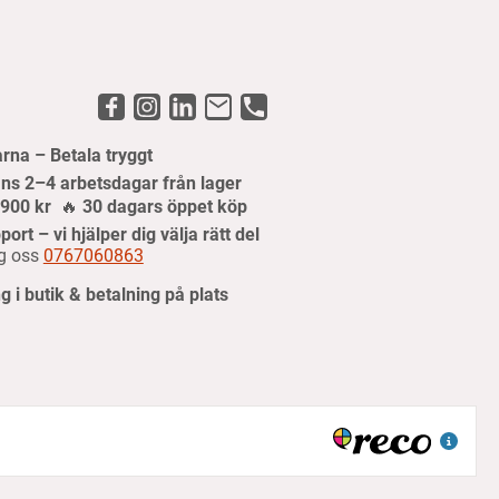
arna – Betala tryggt
ns 2–4 arbetsdagar från lager
r 900 kr
🔥
30 dagars öppet köp
port – vi hjälper dig välja rätt del
g oss
0767060863
 i butik & betalning på plats