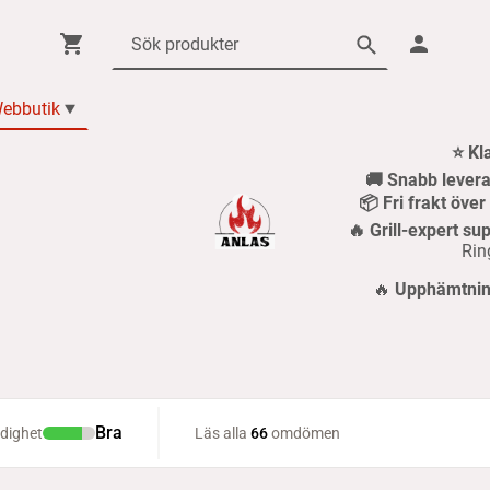
ebbutik
⭐ Kl
🚚 Snabb levera
📦 Fri frakt öve
🔥 Grill-expert sup
Rin
🔥
Upphämtning