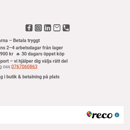
arna – Betala tryggt
ns 2–4 arbetsdagar från lager
r 900 kr
🔥
30 dagars öppet köp
port – vi hjälper dig välja rätt del
g oss
0767060863
 i butik & betalning på plats