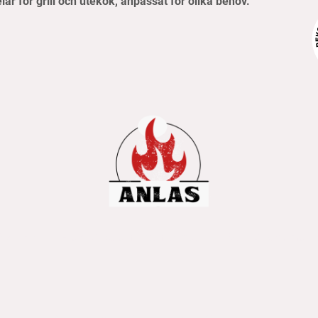
elar för grill och utekök, anpassat för olika behov.
pvillkor
Frakt- & betalningsinformation
Retur & reklamati