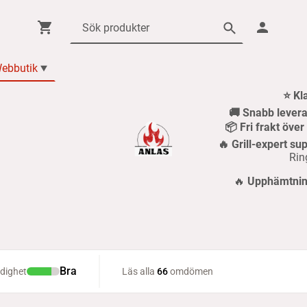
ebbutik
⭐ Kl
🚚 Snabb levera
📦 Fri frakt öve
🔥 Grill-expert sup
Rin
🔥
Upphämtning