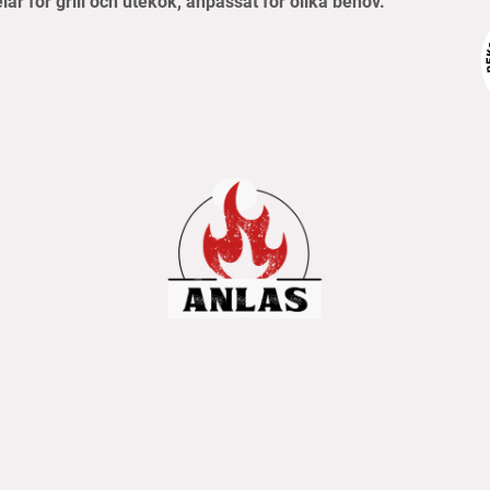
elar för grill och utekök, anpassat för olika behov.
pvillkor
Frakt- & betalningsinformation
Retur & reklamati