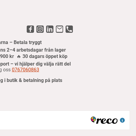
arna – Betala tryggt
ns 2–4 arbetsdagar från lager
r 900 kr
🔥
30 dagars öppet köp
port – vi hjälper dig välja rätt del
g oss
0767060863
 i butik & betalning på plats