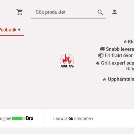
ebbutik
⭐ Kl
🚚 Snabb levera
📦 Fri frakt öve
🔥 Grill-expert sup
Rin
🔥
Upphämtning