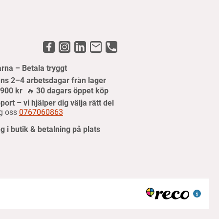
arna – Betala tryggt
ns 2–4 arbetsdagar från lager
r 900 kr
🔥
30 dagars öppet köp
port – vi hjälper dig välja rätt del
g oss
0767060863
 i butik & betalning på plats