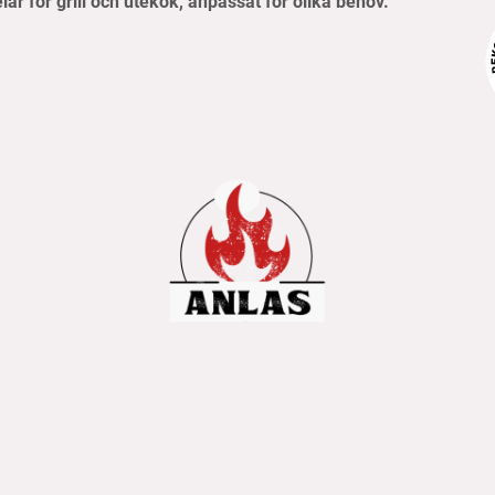
elar för grill och utekök, anpassat för olika behov.
pvillkor
Frakt- & betalningsinformation
Retur & reklamati