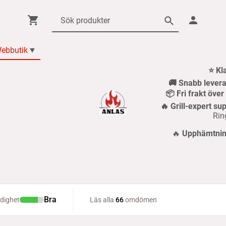
ebbutik
⭐ Kl
🚚 Snabb levera
📦 Fri frakt öve
🔥 Grill-expert sup
Rin
🔥
Upphämtning