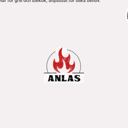
elar för grill och utekök, anpassat för olika behov.
pvillkor
Frakt- & betalningsinformation
Retur & reklamati