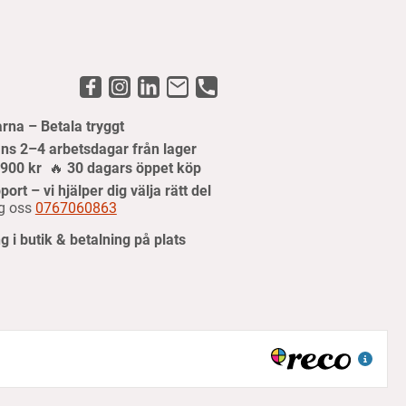
arna – Betala tryggt
ns 2–4 arbetsdagar från lager
r 900 kr
🔥
30 dagars öppet köp
port – vi hjälper dig välja rätt del
g oss
0767060863
 i butik & betalning på plats