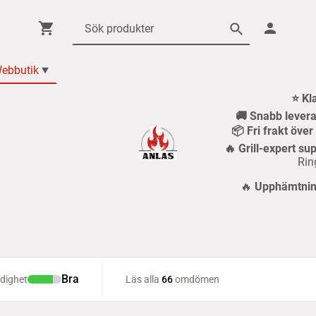
ebbutik
⭐ Kl
🚚 Snabb levera
📦 Fri frakt öve
🔥 Grill-expert sup
Rin
🔥
Upphämtning