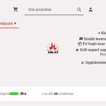
ebbutik
⭐ Kl
🚚 Snabb levera
📦 Fri frakt öve
🔥 Grill-expert sup
Rin
🔥
Upphämtning