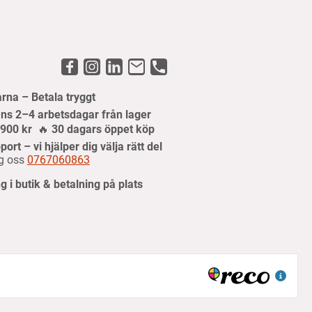
arna – Betala tryggt
ns 2–4 arbetsdagar från lager
r 900 kr
🔥
30 dagars öppet köp
port – vi hjälper dig välja rätt del
g oss
0767060863
 i butik & betalning på plats