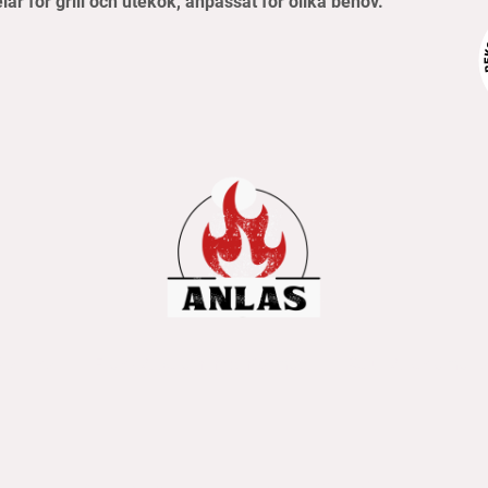
elar för grill och utekök, anpassat för olika behov.
pvillkor
Frakt- & betalningsinformation
Retur & reklamati