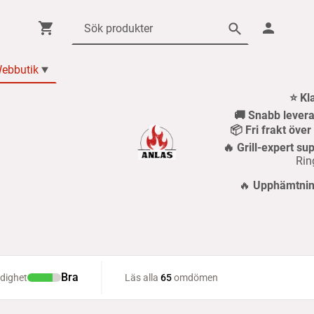
ebbutik
⭐ Kl
🚚 Snabb levera
📦 Fri frakt öve
🔥 Grill-expert sup
Rin
🔥
Upphämtning