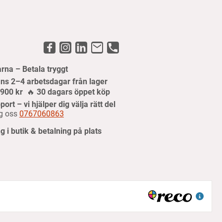
arna – Betala tryggt
ns 2–4 arbetsdagar från lager
r 900 kr
🔥
30 dagars öppet köp
port – vi hjälper dig välja rätt del
g oss
0767060863
 i butik & betalning på plats