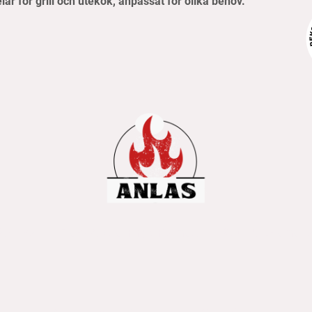
elar för grill och utekök, anpassat för olika behov.
pvillkor
Frakt- & betalningsinformation
Retur & reklamati