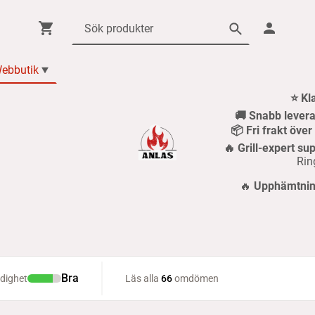
ebbutik
⭐ Kl
🚚 Snabb levera
📦 Fri frakt öve
🔥 Grill-expert sup
Rin
🔥
Upphämtning