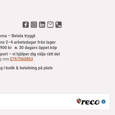
arna – Betala tryggt
ns 2–4 arbetsdagar från lager
r 900 kr
🔥
30 dagars öppet köp
port – vi hjälper dig välja rätt del
g oss
0767060863
 i butik & betalning på plats