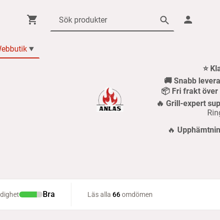
ebbutik
⭐ Kl
🚚 Snabb levera
📦 Fri frakt öve
🔥 Grill-expert sup
Rin
🔥
Upphämtning