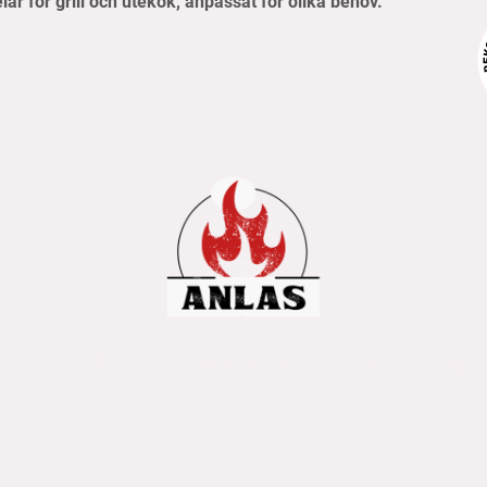
elar för grill och utekök, anpassat för olika behov.
pvillkor
Frakt- & betalningsinformation
Retur & reklamati