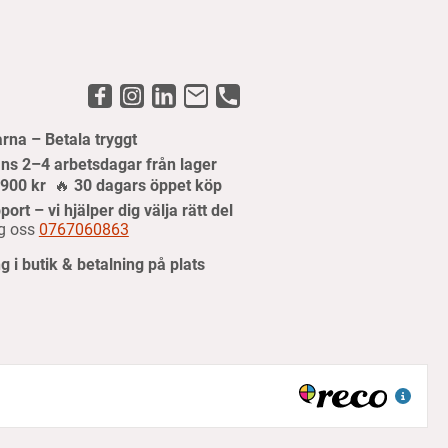
arna – Betala tryggt
ns 2–4 arbetsdagar från lager
r 900 kr
🔥
30 dagars öppet köp
port – vi hjälper dig välja rätt del
g oss
0767060863
 i butik & betalning på plats