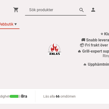
ebbutik
⭐ Kl
🚚 Snabb levera
📦 Fri frakt öve
🔥 Grill-expert sup
Rin
🔥
Upphämtning