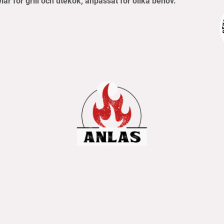
elar för grill och utekök, anpassat för olika behov.
pvillkor
Frakt- & betalningsinformation
Retur & reklamati