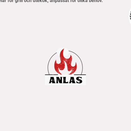
elar för grill och utekök, anpassat för olika behov.
pvillkor
Frakt- & betalningsinformation
Retur & reklamati