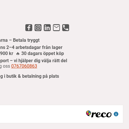
arna – Betala tryggt
ns 2–4 arbetsdagar från lager
r 900 kr
🔥
30 dagars öppet köp
port – vi hjälper dig välja rätt del
g oss
0767060863
 i butik & betalning på plats