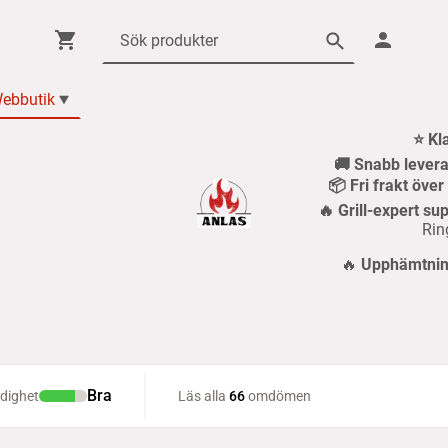
ebbutik
⭐ Kl
🚚 Snabb levera
📦 Fri frakt öve
🔥 Grill-expert sup
Rin
🔥
Upphämtning